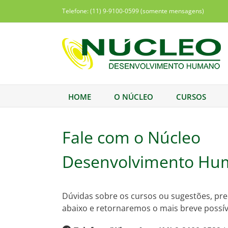
Ir
Telefone: (11) 9-9100-0599 (somente mensagens)
para
o
conteúdo
HOME
O NÚCLEO
CURSOS
Fale com o Núcleo
Desenvolvimento Hu
Dúvidas sobre os cursos ou sugestões, pr
abaixo e retornaremos o mais breve possív