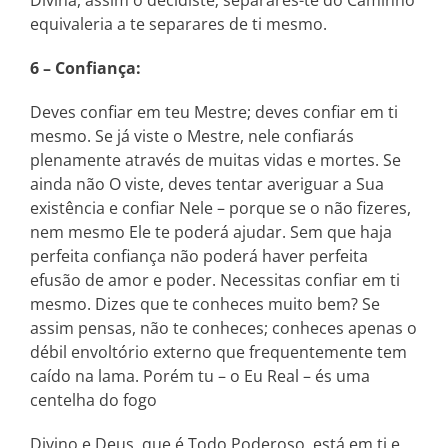
Divina, assim o decidiste; separares-te do Caminho
equivaleria a te separares de ti mesmo.
6 – Confiança:
Deves confiar em teu Mestre; deves confiar em ti
mesmo. Se já viste o Mestre, nele confiarás
plenamente através de muitas vidas e mortes. Se
ainda não O viste, deves tentar averiguar a Sua
existência e confiar Nele – porque se o não fizeres,
nem mesmo Ele te poderá ajudar. Sem que haja
perfeita confiança não poderá haver perfeita
efusão de amor e poder. Necessitas confiar em ti
mesmo. Dizes que te conheces muito bem? Se
assim pensas, não te conheces; conheces apenas o
débil envoltório externo que frequentemente tem
caído na lama. Porém tu – o Eu Real – és uma
centelha do fogo
Divino e Deus, que é Todo Poderoso, está em ti e,